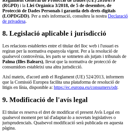
Reglament General de Protecció de Dades (UE) 2016/679
(RGPD)
i la
Llei Orgànica 3/2018, de 5 de desembre, de
Protecció de Dades Personals i garantia dels drets digitals
(LOPDGDD)
. Per a més informació, consulteu la nostra
Declaració
de privadesa
.
8. Legislació aplicable i jurisdicció
Les relacions establertes entre el titular del lloc web i l'usuari es
regiran per la normativa espanyola vigent. Per a la resolució de
qualsevol controvèrsia, les parts se sotmeten als jutjats i tribunals de
Palma (Illes Balears)
, llevat que la normativa de protecció de
consumidors estableixi una altra jurisdicció.
Així mateix, d'acord amb el Reglament (UE) 524/2013, informem
que la Comissió Europea facilita una plataforma de resolució de
litigis en línia, disponible a:
https://ec.europa.eu/consumers/odr
.
9. Modificació de l'avís legal
El titular es reserva el dret de modificar el present Avís Legal en
qualsevol moment per tal d'adaptar-lo a novetats legislatives o
jurisprudencials. Qualsevol modificació serà publicada en aquesta
pàgina.