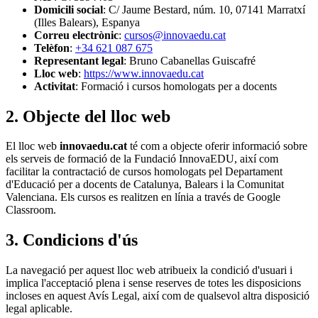
Domicili social
: C/ Jaume Bestard, núm. 10, 07141 Marratxí
(Illes Balears), Espanya
Correu electrònic
:
cursos@innovaedu.cat
Telèfon
:
+34 621 087 675
Representant legal
: Bruno Cabanellas Guiscafré
Lloc web
:
https://www.innovaedu.cat
Activitat
: Formació i cursos homologats per a docents
2. Objecte del lloc web
El lloc web
innovaedu.cat
té com a objecte oferir informació sobre
els serveis de formació de la Fundació InnovaEDU, així com
facilitar la contractació de cursos homologats pel Departament
d'Educació per a docents de Catalunya, Balears i la Comunitat
Valenciana. Els cursos es realitzen en línia a través de Google
Classroom.
3. Condicions d'ús
La navegació per aquest lloc web atribueix la condició d'usuari i
implica l'acceptació plena i sense reserves de totes les disposicions
incloses en aquest Avís Legal, així com de qualsevol altra disposició
legal aplicable.