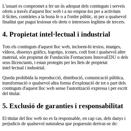
L'usuari es compromet a fer un ús adequat dels continguts i serveis
oferts a través d'aquest lloc web i a no emprar-los per a activitats
il·lícites, contràries a la bona fe o a l'ordre públic, ni per a qualsevol
finalitat que pugui lesionar els drets o interessos legítims de tercers.
4. Propietat intel·lectual i industrial
Tots els continguts d'aquest lloc web, incloent-hi textos, imatges,
vídeos, dissenys gràfics, logotips, icones, codi font i qualsevol altre
material, són propietat de Fundación Formacions InnovaEDU o dels
seus llicenciants, i estan protegits per les lleis de propietat
intel·lectual i industrial.
Queda prohibida la reproducció, distribució, comunicació pública,
transformació o qualsevol altra forma d'explotació de tot o part dels
continguts d'aquest lloc web sense l'autorització expressa i per escrit
del titular.
5. Exclusió de garanties i responsabilitat
El titular del lloc web no es fa responsable, en cap cas, dels danys i
perjudicis de qualsevol naturalesa que poguessin derivar-se de: